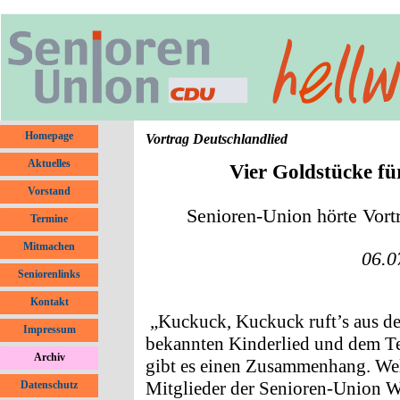
Direkt zum Seiteninhalt
Menü überspringen
Homepage
Vortrag Deutschlandlied
Aktuelles
▼
Vier Goldstücke für
Vorstand
Senioren-Union hörte Vort
Termine
Mitmachen
06.0
Seniorenlinks
Kontakt
„Kuckuck, Kuckuck ruft’s aus 
Impressum
bekannten Kinderlied und dem T
Archiv
▼
gibt es einen Zusammenhang. Welc
Mitglieder der Senioren-Union We
Datenschutz