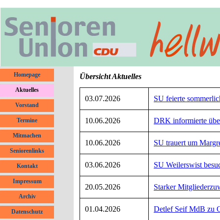
Direkt zum Seiteninhalt
Menü überspringen
Homepage
Übersicht Aktuelles
Aktuelles
▼
03.07.2026
SU feierte sommerlich
Vorstand
10.06.2026
DRK informierte über
Termine
Mitmachen
10.06.2026
SU trauert um Margr
Seniorenlinks
03.06.2026
SU Weilerswist besu
Kontakt
Impressum
20.05.2026
Starker Mitgliederzu
Archiv
▼
01.04.2026
Detlef Seif MdB zu 
Datenschutz