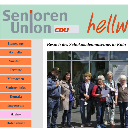
Direkt zum Seiteninhalt
Menü überspringen
Homepage
Besuch des Schokoladenmuseums in Köln
Aktuelles
▼
Vorstand
Termine
Mitmachen
Seniorenlinks
Kontakt
Impressum
Archiv
▼
Datenschutz