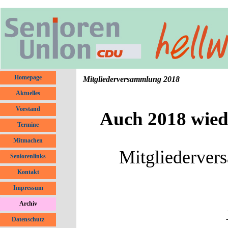
Direkt zum Seiteninhalt
Menü überspringen
Homepage
Mitgliederversammlung 2018
Aktuelles
▼
Vorstand
Auch 2018 wiede
Termine
Mitmachen
Mitgliederver
Seniorenlinks
Kontakt
Impressum
Archiv
▼
Datenschutz